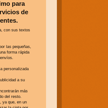
imo para
rvicios de
ientes.
a, con sus textos
or las pequeñas,
una forma rápida
 envíos.
sa personalizada
blicidad a su
 encontrarán más
do del resto.
, ya que, en un
zar la cinta por