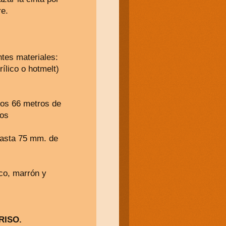
bre.
ntes materiales:
ílico o hotmelt)
os 66 metros de
ros
hasta 75 mm. de
nco, marrón y
RISO.