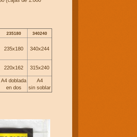
80 (cajas de 1.000
235180
340240
235x180
340x244
220x162
315x240
A4 doblada
A4
en dos
sin soblar