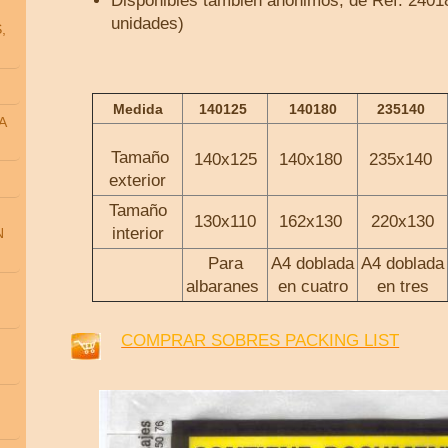
Disponibles también anónimos, de Ref. 2401
unidades)
,
Medida
140125
140180
235140
A
Tamaño
140x125
140x180
235x140
exterior
Tamaño
130x110
162x130
220x130
interior
N
Para
A4 doblada
A4 doblada
albaranes
en cuatro
en tres
COMPRAR SOBRES PACKING LIST