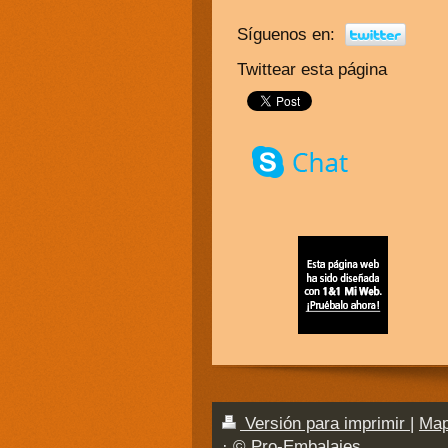
Síguenos en:
Twittear esta página
Versión para imprimir
|
Map
· © Pro-Embalajes