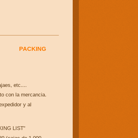
S PACKING
jaes, etc....
to con la mercancia.
expedidor y al
os con texto :
NG LIST"