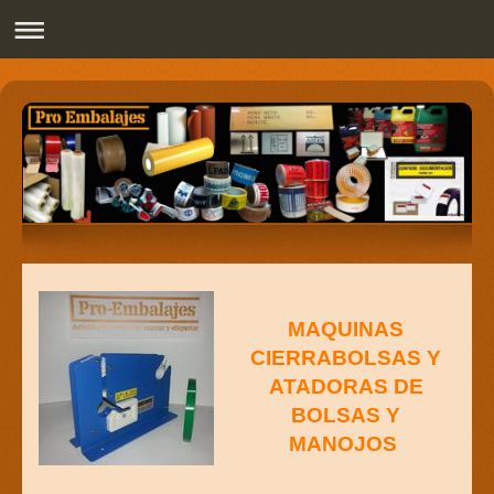
Pro Embalajes
MAQUINAS
CIERRABOLSAS Y
ATADORAS DE
BOLSAS Y
MANOJOS